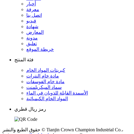
أخبار
معرفة
اتصل بنا
فيديو
شهادة
المعارض
مدونة
تعليق
خريطة الموقع
فئة المنتج
كبريتات المواد الخام
مادة خام النترات
مادة خام الفوسفات
سماد الميكريلمنت
الأسمدة القابلة للذوبان في الماء
المواد الخام الكيميائية
رمز ريال قطري
حقوق الطبع والنشر © Tianjin Crown Champion Industrial Co.،